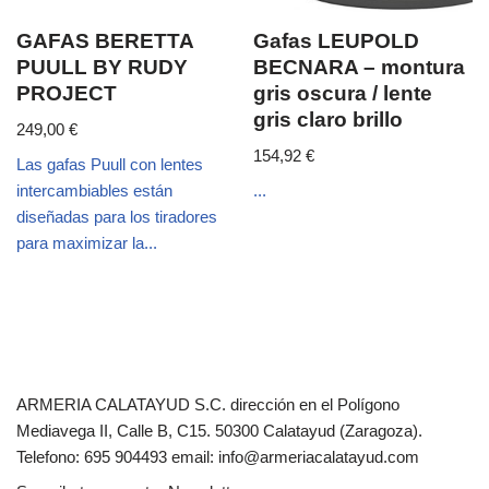
GAFAS BERETTA
Gafas LEUPOLD
PUULL BY RUDY
BECNARA – montura
PROJECT
gris oscura / lente
gris claro brillo
249,00
€
154,92
€
Las gafas Puull con lentes
intercambiables están
...
diseñadas para los tiradores
para maximizar la...
ARMERIA CALATAYUD S.C. dirección en el Polígono
Mediavega II, Calle B, C15. 50300 Calatayud (Zaragoza).
Telefono: 695 904493 email: info@armeriacalatayud.com