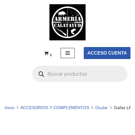
Saltar
al
contenido
ACCESO CUENTA
0
Inicio
\
ACCESORIOS Y COMPLEMENTOS
\
Ocular
\
Gafas LEUP