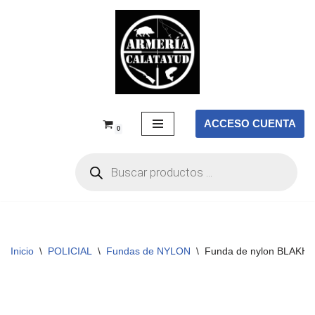
Saltar
al
contenido
ACCESO CUENTA
0
Inicio
\
POLICIAL
\
Fundas de NYLON
\
Funda de nylon BLAKHA