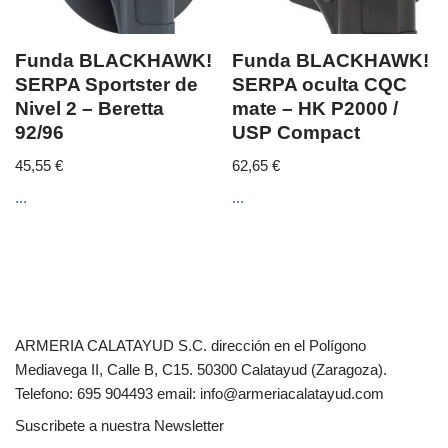
Funda BLACKHAWK!
Funda BLACKHAWK!
SERPA Sportster de
SERPA oculta CQC
Nivel 2 – Beretta
mate – HK P2000 /
92/96
USP Compact
45,55
€
62,65
€
...
...
ARMERIA CALATAYUD S.C. dirección en el Polígono
Mediavega II, Calle B, C15. 50300 Calatayud (Zaragoza).
Telefono: 695 904493 email: info@armeriacalatayud.com
Suscribete a nuestra Newsletter