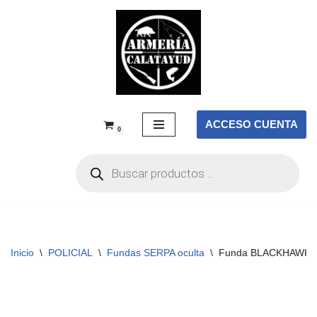
Saltar
al
contenido
ACCESO CUENTA
0
Inicio
\
POLICIAL
\
Fundas SERPA oculta
\
Funda BLACKHAWK! S