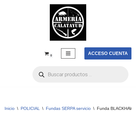
Saltar
al
contenido
ACCESO CUENTA
0
Inicio
\
POLICIAL
\
Fundas SERPA servicio
\
Funda BLACKHAWK! S