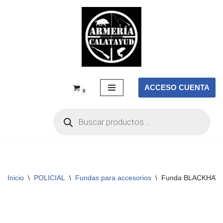
Saltar
al
contenido
ACCESO CUENTA
0
Inicio
\
POLICIAL
\
Fundas para accesorios
\
Funda BLACKHAWK!