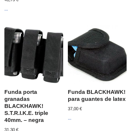
...
Funda porta
Funda BLACKHAWK!
granadas
para guantes de latex
BLACKHAWK!
37,00
€
S.T.R.I.K.E. triple
...
40mm. – negra
31,30
€