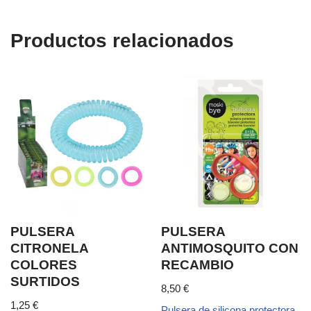
Productos relacionados
PULSERA
PULSERA
CITRONELA
ANTIMOSQUITO CON
COLORES
RECAMBIO
SURTIDOS
8,50
€
1,25
€
Pulsera de silicona protectora