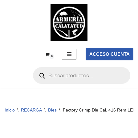
Saltar
al
contenido
ACCESO CUENTA
0
Inicio
\
RECARGA
\
Dies
\
Factory Crimp Die Cal. 416 Rem LEE