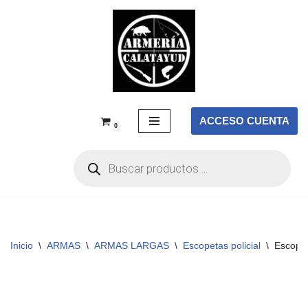
Saltar
al
contenido
ACCESO CUENTA
0
Inicio
\
ARMAS
\
ARMAS LARGAS
\
Escopetas policial
\
Escope