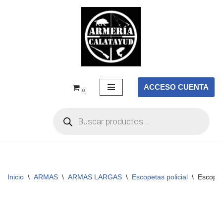
Saltar
al
contenido
ACCESO CUENTA
0
Inicio
\
ARMAS
\
ARMAS LARGAS
\
Escopetas policial
\
Escope