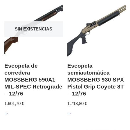
SIN EXISTENCIAS
Escopeta de
Escopeta
corredera
semiautomática
MOSSBERG 590A1
MOSSBERG 930 SPX
MIL-SPEC Retrograde
Pistol Grip Coyote 8T
– 12/76
– 12/76
1.601,70
€
1.713,80
€
...
...