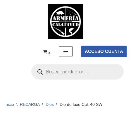
Saltar
al
contenido
ACCESO CUENTA
0
Inicio
\
RECARGA
\
Dies
\
Die de luxe Cal. 40 SW