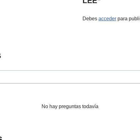
LEE”
Debes
acceder
para publi
s
No hay preguntas todavía
s