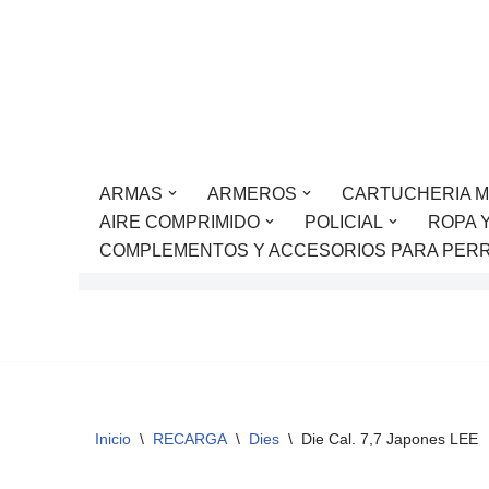
Saltar
al
contenido
ARMAS
ARMEROS
CARTUCHERIA M
AIRE COMPRIMIDO
POLICIAL
ROPA 
COMPLEMENTOS Y ACCESORIOS PARA PER
Inicio
\
RECARGA
\
Dies
\
Die Cal. 7,7 Japones LEE