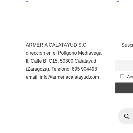
...
...
ARMERIA CALATAYUD S.C.
Suscr
dirección en el Polígono Mediavega
II, Calle B, C15. 50300 Calatayud
(Zaragoza). Telefono: 695 904493
Ace
email: info@armeriacalatayud.com