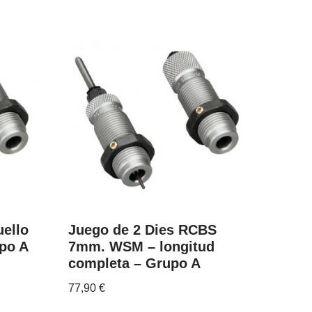
uello
Juego de 2 Dies RCBS
po A
7mm. WSM – longitud
completa – Grupo A
77,90
€