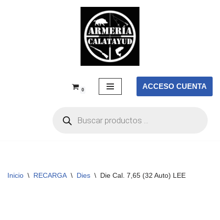
Saltar
al
contenido
ACCESO CUENTA
0
Inicio
\
RECARGA
\
Dies
\
Die Cal. 7,65 (32 Auto) LEE