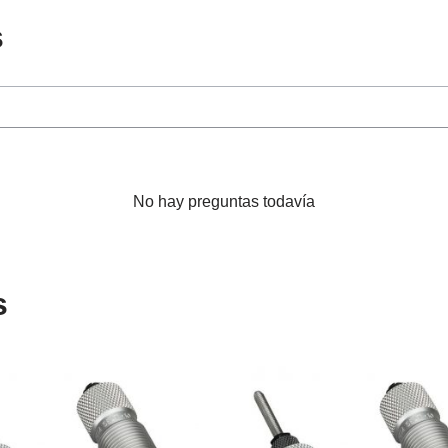
s
No hay preguntas todavía
s