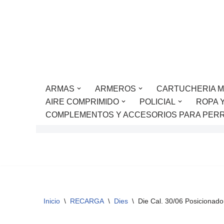
Saltar
al
contenido
ARMAS
ARMEROS
CARTUCHERIA M
AIRE COMPRIMIDO
POLICIAL
ROPA 
COMPLEMENTOS Y ACCESORIOS PARA PER
Inicio
\
RECARGA
\
Dies
\
Die Cal. 30/06 Posicionado