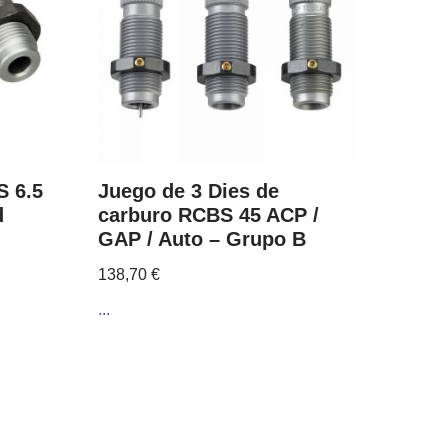
S 6.5
Juego de 3 Dies de
d
carburo RCBS 45 ACP /
GAP / Auto – Grupo B
138,70
€
...