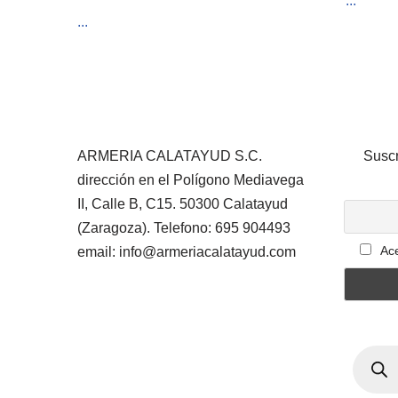
...
...
ARMERIA CALATAYUD S.C.
Suscr
dirección en el Polígono Mediavega
II, Calle B, C15. 50300 Calatayud
(Zaragoza). Telefono: 695 904493
Ace
email: info@armeriacalatayud.com