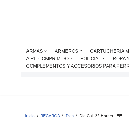
Saltar
al
contenido
ARMAS
ARMEROS
CARTUCHERIA M
AIRE COMPRIMIDO
POLICIAL
ROPA 
COMPLEMENTOS Y ACCESORIOS PARA PER
Inicio
\
RECARGA
\
Dies
\
Die Cal. 22 Hornet LEE