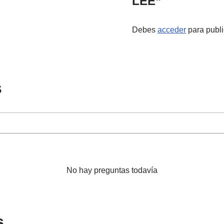
LEE”
Debes
acceder
para publi
s
No hay preguntas todavía
s