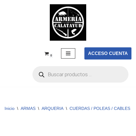
Saltar
al
contenido
ACCESO CUENTA
0
Inicio
\
ARMAS
\
ARQUERIA
\
CUERDAS / POLEAS / CABLES
\