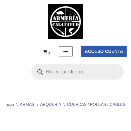
Saltar
al
contenido
ACCESO CUENTA
0
Inicio
\
ARMAS
\
ARQUERIA
\
CUERDAS / POLEAS / CABLES
\