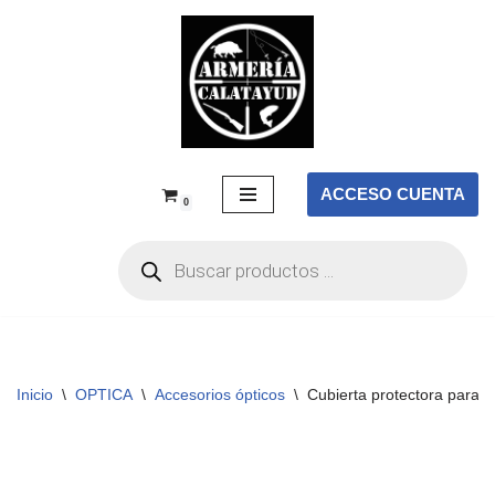
Saltar
al
contenido
ACCESO CUENTA
0
Inicio
\
OPTICA
\
Accesorios ópticos
\
Cubierta protectora para 