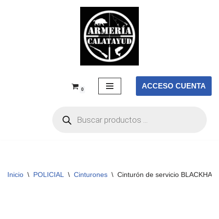
Saltar
al
contenido
ACCESO CUENTA
0
Inicio
\
POLICIAL
\
Cinturones
\
Cinturón de servicio BLACKHAW