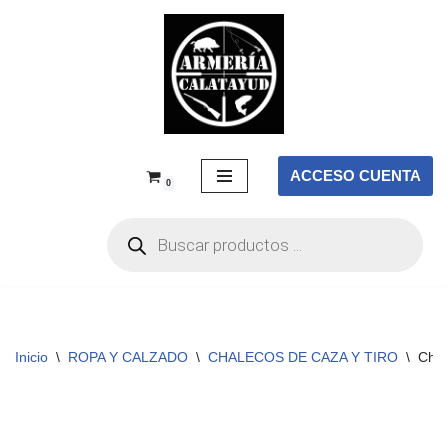
Saltar
al
contenido
ACCESO CUENTA
0
Inicio
\
ROPA Y CALZADO
\
CHALECOS DE CAZA Y TIRO
\
Chal