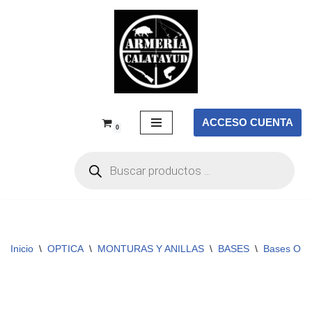
Saltar
al
contenido
ACCESO CUENTA
0
Inicio
\
OPTICA
\
MONTURAS Y ANILLAS
\
BASES
\
Bases OP