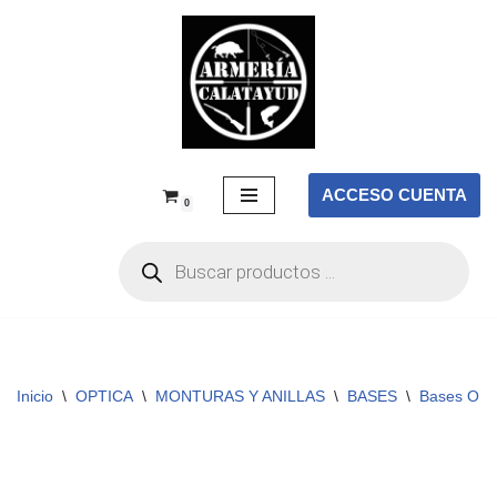
Saltar
al
contenido
ACCESO CUENTA
0
Inicio
\
OPTICA
\
MONTURAS Y ANILLAS
\
BASES
\
Bases OP