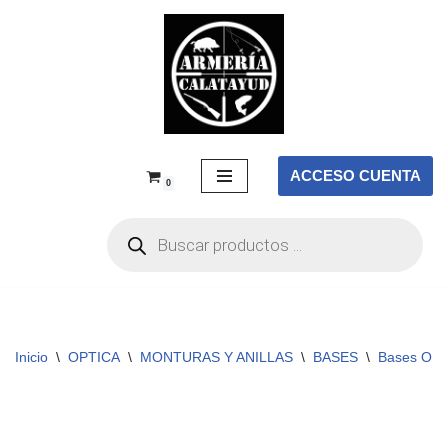
Saltar
al
contenido
ACCESO CUENTA
0
Inicio
\
OPTICA
\
MONTURAS Y ANILLAS
\
BASES
\
Bases OP