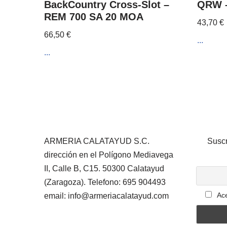
BackCountry Cross-Slot –
QRW –
REM 700 SA 20 MOA
43,70
€
66,50
€
...
...
ARMERIA CALATAYUD S.C.
Suscr
dirección en el Polígono Mediavega
II, Calle B, C15. 50300 Calatayud
(Zaragoza). Telefono: 695 904493
Ace
email: info@armeriacalatayud.com