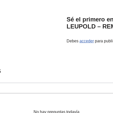
Sé el primero en
LEUPOLD – REM
Debes
acceder
para publi
s
No hay preguntas todavía