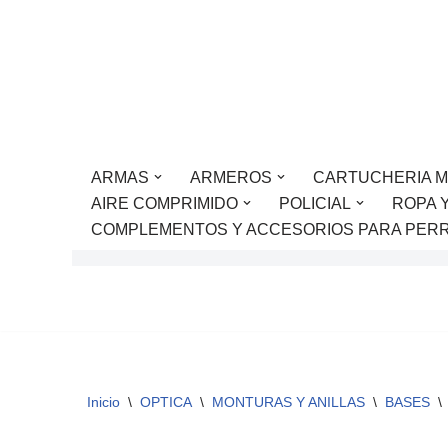
Saltar
al
contenido
ARMAS
ARMEROS
CARTUCHERIA M
AIRE COMPRIMIDO
POLICIAL
ROPA 
COMPLEMENTOS Y ACCESORIOS PARA PER
Inicio
\
OPTICA
\
MONTURAS Y ANILLAS
\
BASES
\