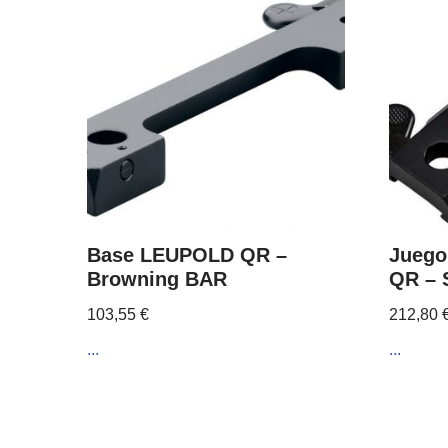
Base LEUPOLD QR –
Juego
Browning BAR
QR – 
103,55
€
212,80
...
...