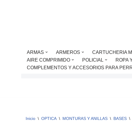
Saltar
al
contenido
ARMAS
ARMEROS
CARTUCHERIA M
AIRE COMPRIMIDO
POLICIAL
ROPA 
COMPLEMENTOS Y ACCESORIOS PARA PER
Inicio
\
OPTICA
\
MONTURAS Y ANILLAS
\
BASES
\