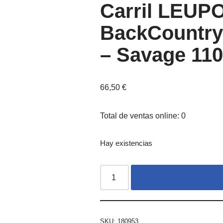
Carril LEUP
BackCountry 
– Savage 11
66,50
€
Total de ventas online: 0
Hay existencias
SKU:
180953