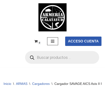
Saltar
al
contenido
ACCESO CUENTA
0
Inicio
\
ARMAS
\
Cargadores
\
Cargador SAVAGE AICS Axis II Pre