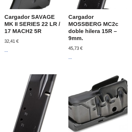
Cargador SAVAGE
Cargador
MK II SERIES 22 LR /
MOSSBERG MC2c
17 MACH2 5R
doble hilera 15R –
9mm.
32,41
€
45,73
€
...
...