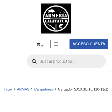
Saltar
al
contenido
ACCESO CUENTA
0
Inicio
\
ARMAS
\
Cargadores
\
Cargador SAVAGE 10/110-11/111-16