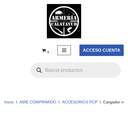
Saltar
al
contenido
ACCESO CUENTA
0
Inicio
\
AIRE COMPRIMIDO
\
ACCESORIOS PCP
\
Cargador rot