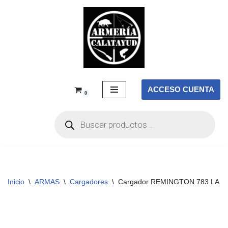
Saltar
al
contenido
ACCESO CUENTA
0
Inicio
\
ARMAS
\
Cargadores
\
Cargador REMINGTON 783 LA – 7