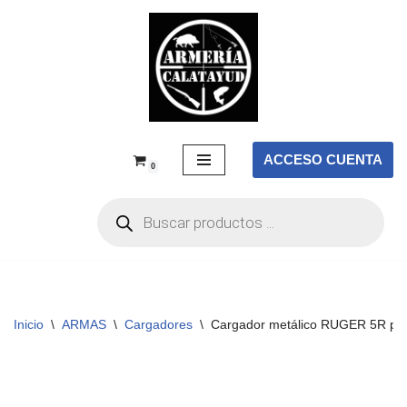
Saltar
al
contenido
ACCESO CUENTA
0
Inicio
\
ARMAS
\
Cargadores
\
Cargador metálico RUGER 5R para