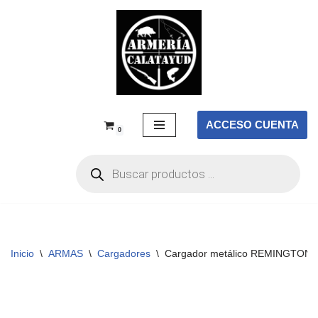
Saltar
al
contenido
ACCESO CUENTA
0
Inicio
\
ARMAS
\
Cargadores
\
Cargador metálico REMINGTON F