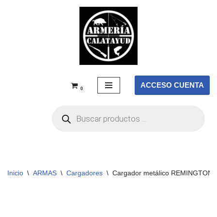
Saltar
al
contenido
ACCESO CUENTA
0
Inicio
\
ARMAS
\
Cargadores
\
Cargador metálico REMINGTON 1