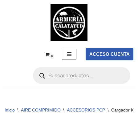
Saltar
al
contenido
ACCESO CUENTA
0
Inicio
\
AIRE COMPRIMIDO
\
ACCESORIOS PCP
\
Cargador KRA