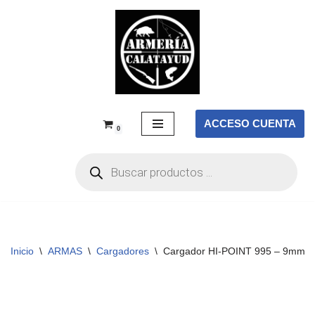
Saltar
al
contenido
ACCESO CUENTA
0
Inicio
\
ARMAS
\
Cargadores
\
Cargador HI-POINT 995 – 9mm. 