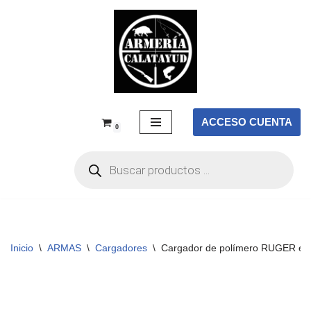
Saltar
al
contenido
ACCESO CUENTA
0
Inicio
\
ARMAS
\
Cargadores
\
Cargador de polímero RUGER esti