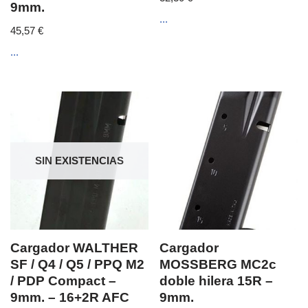
9mm.
...
45,57
€
...
SIN EXISTENCIAS
Cargador WALTHER
Cargador
SF / Q4 / Q5 / PPQ M2
MOSSBERG MC2c
/ PDP Compact –
doble hilera 15R –
9mm. – 16+2R AFC
9mm.