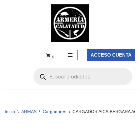
Saltar
al
contenido
ACCESO CUENTA
0
Inicio
\
ARMAS
\
Cargadores
\
CARGADOR AICS BERGARA AC