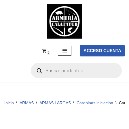
Saltar
al
contenido
ACCESO CUENTA
0
Inicio
\
ARMAS
\
ARMAS LARGAS
\
Carabinas iniciación
\
Carab