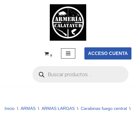
Saltar
al
contenido
ACCESO CUENTA
0
Inicio
\
ARMAS
\
ARMAS LARGAS
\
Carabinas fuego central
\
C