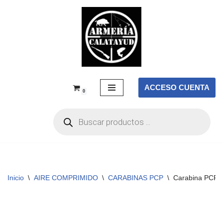
Saltar
al
contenido
ACCESO CUENTA
0
Inicio
\
AIRE COMPRIMIDO
\
CARABINAS PCP
\
Carabina PCP S