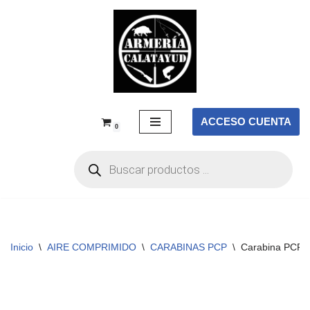
Saltar
al
contenido
ACCESO CUENTA
0
Inicio
\
AIRE COMPRIMIDO
\
CARABINAS PCP
\
Carabina PCP S