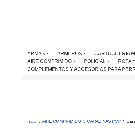
Saltar
al
contenido
ARMAS
ARMEROS
CARTUCHERIA M
AIRE COMPRIMIDO
POLICIAL
ROPA 
COMPLEMENTOS Y ACCESORIOS PARA PER
Inicio
\
AIRE COMPRIMIDO
\
CARABINAS PCP
\
Cara