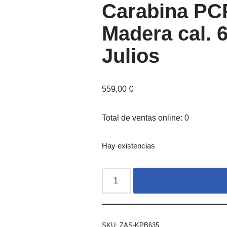
Carabina PC
Madera cal. 
Julios
559,00
€
Total de ventas online: 0
Hay existencias
SKU:
ZAS-KPB635