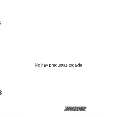
s
No hay preguntas todavía
s