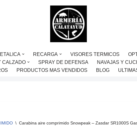
ETALICA
RECARGA
VISORES TERMICOS
OP
Y CALZADO
SPRAY DE DEFENSA
NAVAJAS Y CUC
ROS
PRODUCTOS MAS VENDIDOS
BLOG
ULTIMA
RIMIDO
\
Carabina aire comprimido Snowpeak – Zasdar SR1000S Gas