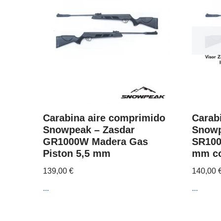
Carabina aire comprimido
Carab
Snowpeak – Zasdar
Snowp
GR1000W Madera Gas
SR100
Piston 5,5 mm
mm co
139,00
€
140,00
...
...