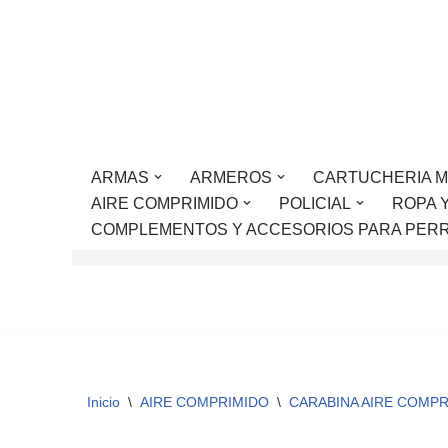
Saltar
al
contenido
ARMAS
ARMEROS
CARTUCHERIA M
AIRE COMPRIMIDO
POLICIAL
ROPA 
COMPLEMENTOS Y ACCESORIOS PARA PER
Inicio
\
AIRE COMPRIMIDO
\
CARABINA AIRE COMP