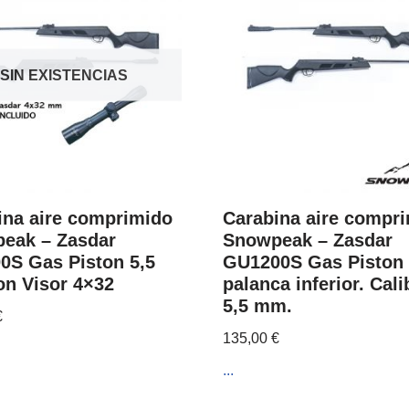
SIN EXISTENCIAS
ina aire comprimido
Carabina aire compr
eak – Zasdar
Snowpeak – Zasdar
0S Gas Piston 5,5
GU1200S Gas Piston
n Visor 4×32
palanca inferior. Cali
5,5 mm.
€
135,00
€
...