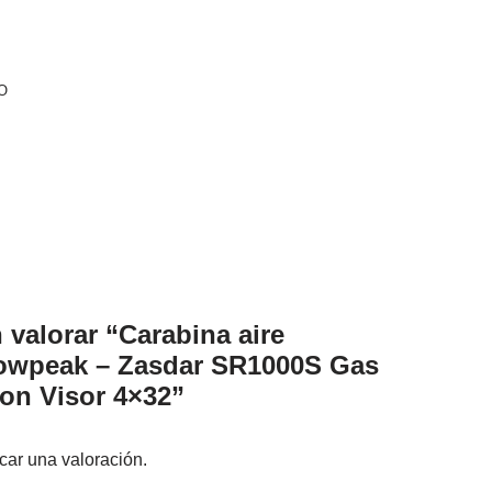
O
 valorar “Carabina aire
owpeak – Zasdar SR1000S Gas
on Visor 4×32”
car una valoración.