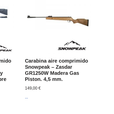
imido
Carabina aire comprimido
Snowpeak – Zasdar
 y
GR1250W Madera Gas
bre
Piston. 4,5 mm.
149,00
€
...