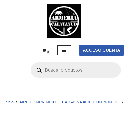
Saltar
al
contenido
ACCESO CUENTA
0
Inicio
\
AIRE COMPRIMIDO
\
CARABINA AIRE COMPRIMIDO
\
C