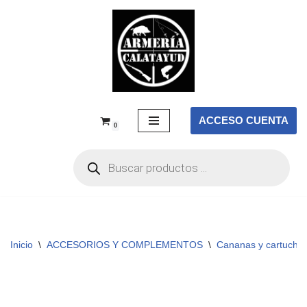
Saltar
al
contenido
ACCESO CUENTA
0
Inicio
\
ACCESORIOS Y COMPLEMENTOS
\
Cananas y cartuche