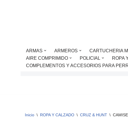
Saltar
al
contenido
ARMAS
ARMEROS
CARTUCHERIA M
AIRE COMPRIMIDO
POLICIAL
ROPA 
COMPLEMENTOS Y ACCESORIOS PARA PER
Inicio
\
ROPA Y CALZADO
\
CRUZ & HUNT
\
CAMISE