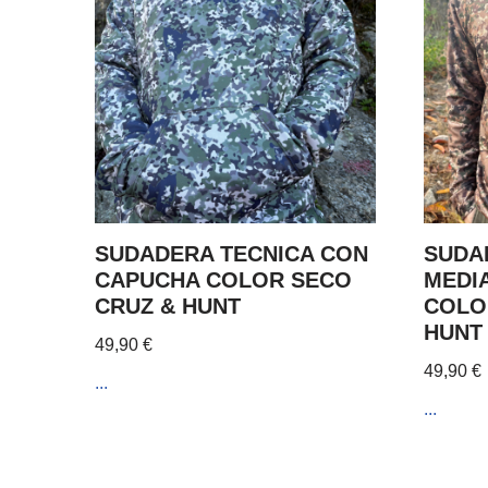
SUDADERA TECNICA CON
SUDA
CAPUCHA COLOR SECO
MEDI
CRUZ & HUNT
COLO
HUNT
49,90
€
49,90
€
...
...