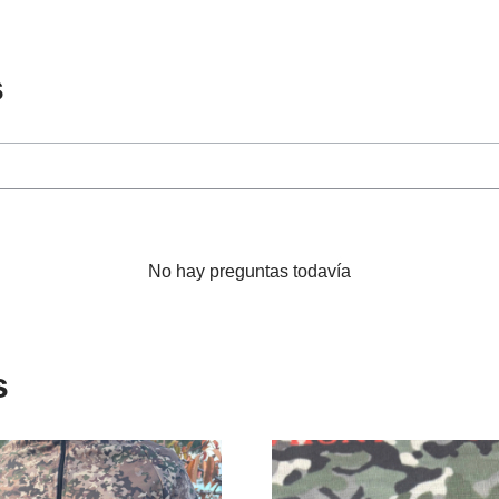
s
No hay preguntas todavía
s