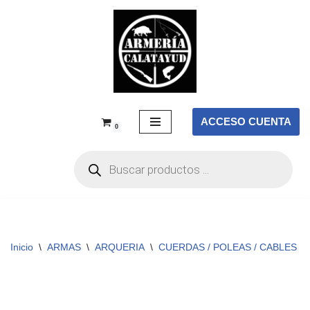
Saltar
al
contenido
ACCESO CUENTA
0
Inicio
\
ARMAS
\
ARQUERIA
\
CUERDAS / POLEAS / CABLES
\