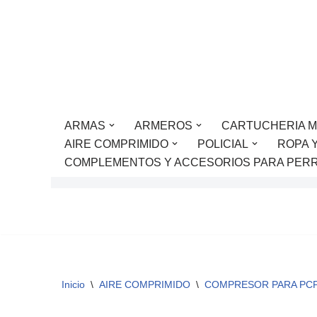
Saltar
al
contenido
ARMAS
ARMEROS
CARTUCHERIA M
AIRE COMPRIMIDO
POLICIAL
ROPA 
COMPLEMENTOS Y ACCESORIOS PARA PER
Inicio
\
AIRE COMPRIMIDO
\
COMPRESOR PARA PC