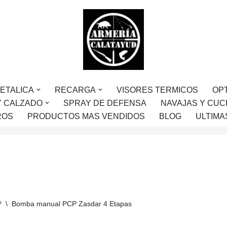
ETALICA
RECARGA
VISORES TERMICOS
OP
Y CALZADO
SPRAY DE DEFENSA
NAVAJAS Y CUC
ROS
PRODUCTOS MAS VENDIDOS
BLOG
ULTIMA
P
\
Bomba manual PCP Zasdar 4 Etapas