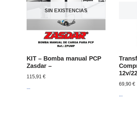
SIN EXISTENCIAS
KIT – Bomba manual PCP
Trans
Zasdar –
Compr
12v/2
115,91
€
69,90
€
...
...