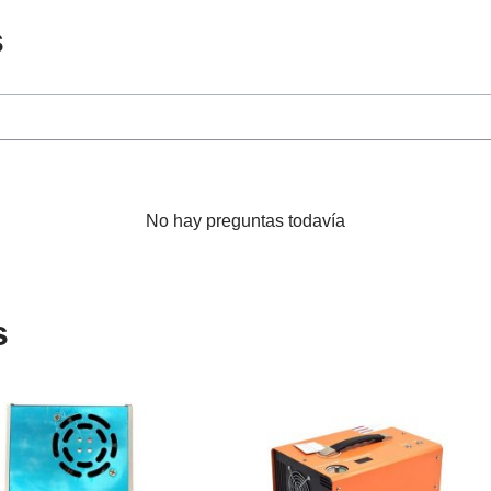
s
No hay preguntas todavía
s