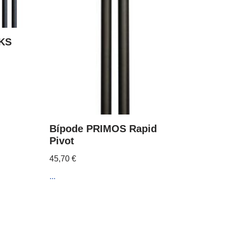
KS
Bípode PRIMOS Rapid
Pivot
45,70
€
...