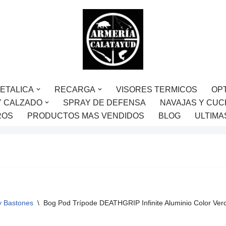
ETALICA
RECARGA
VISORES TERMICOS
OP
Y CALZADO
SPRAY DE DEFENSA
NAVAJAS Y CUC
ROS
PRODUCTOS MAS VENDIDOS
BLOG
ULTIMA
y Bastones
\
Bog Pod Trípode DEATHGRIP Infinite Aluminio Color Ver