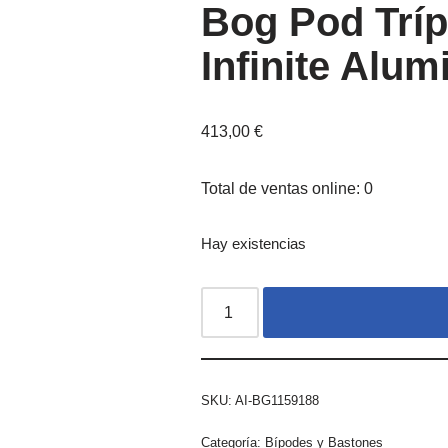
Bog Pod Trí
Infinite Alum
413,00
€
Total de ventas online: 0
Hay existencias
SKU:
AI-BG1159188
Categoría:
Bípodes y Bastones