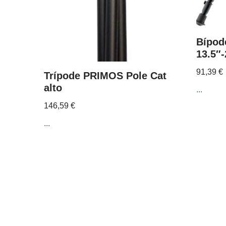
Bípod
13.5″
91,39
€
Trípode PRIMOS Pole Cat
alto
...
146,59
€
...