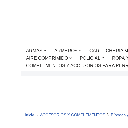
Saltar
al
contenido
ARMAS
ARMEROS
CARTUCHERIA M
AIRE COMPRIMIDO
POLICIAL
ROPA 
COMPLEMENTOS Y ACCESORIOS PARA PER
Inicio
\
ACCESORIOS Y COMPLEMENTOS
\
Bípodes 