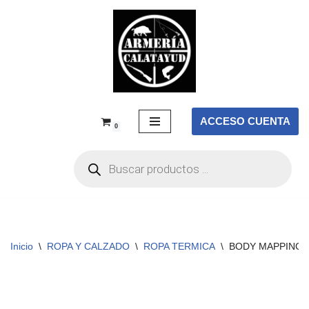
Saltar
al
contenido
ACCESO CUENTA
0
Inicio
\
ROPA Y CALZADO
\
ROPA TERMICA
\
BODY MAPPING 3D