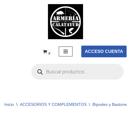
Saltar
al
contenido
ACCESO CUENTA
0
Inicio
\
ACCESORIOS Y COMPLEMENTOS
\
Bípodes y Bastones