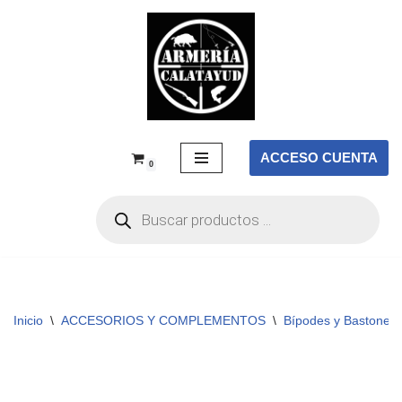
Saltar
al
contenido
ACCESO CUENTA
0
Inicio
\
ACCESORIOS Y COMPLEMENTOS
\
Bípodes y Bastones