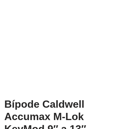
Bípode Caldwell
Accumax M-Lok
KeyMod 9″ a 13″